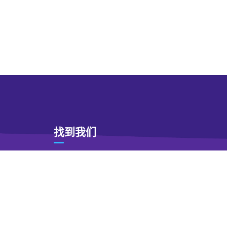
找到我们
地址
天津滨海高新区华苑产业区
榕苑路4号天发科技园7号楼2
门202-2