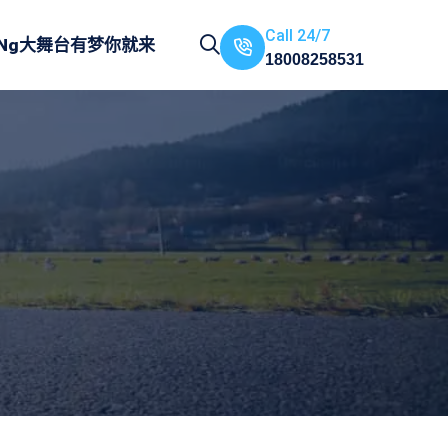
Call 24/7
ng大舞台有梦你就来
18008258531