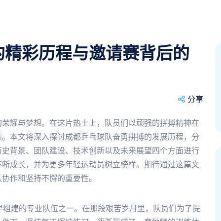
的精彩历程与邀请赛背后的
分享
的荣耀与梦想。在这片热土上，队员们以顽强的拼搏精神在
绩。本文将深入探讨成都乒乓球队奋勇拼搏的发展历程，分
历史背景、团队建设、技术创新以及未来展望四个方面进行
不断成长，并为更多年轻运动员树立榜样。期待通过这篇文
队协作和坚持不懈的重要性。
早组建的专业队伍之一。在那段艰苦岁月里，队员们为了提