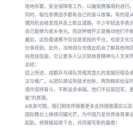
场地布置、安全保障等工作，以确保赛事顺利进行
同时，每位参赛选手都有自己的奋斗故事。有的是
偶然机会被发现并走上职业道路。不少年轻选手表
自己能够为家乡争光。而这种情怀正是推动他们不
最后，这些邀请赛不仅仅是竞技的平台，也是文化
分享经验。此外，当地观众也借此机会了解其他地
纯竞技层面，它让更多人认识到体育精神与人文关
总结：
综上所述，成都乒乓球队凭借其悠久的发展历程及
注与推广。从团队建设到技术创新，再到精彩纷呈
境中坚持奋斗，不断追求卓越。他们不仅是冠军，更
能”的真理。
A未来可期，我们相信伴随着更多支持措施落实以
国际舞台上继续闪耀光芒，为中国乃至世界体育事
起航，将辉煌延续下去，共同谱写新的篇章！