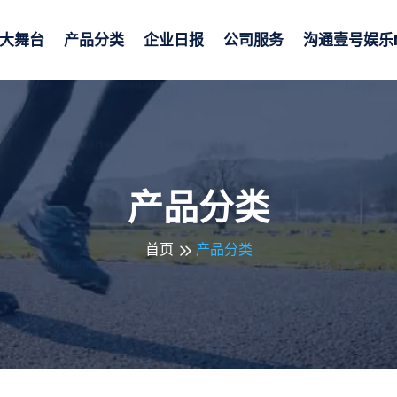
g大舞台
产品分类
企业日报
公司服务
沟通
壹号娱乐
产品分类
首页
产品分类