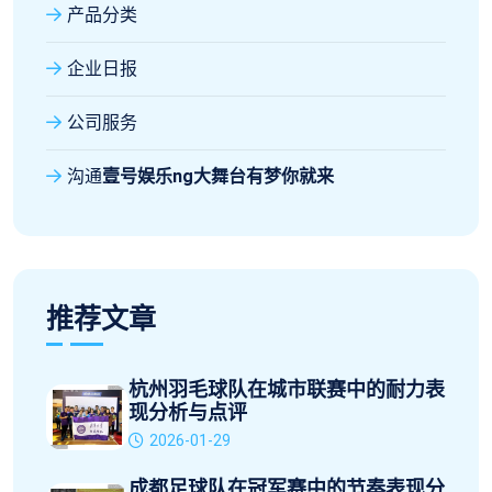
产品分类
企业日报
公司服务
沟通
壹号娱乐ng大舞台有梦你就来
推荐文章
杭州羽毛球队在城市联赛中的耐力表
现分析与点评
2026-01-29
成都足球队在冠军赛中的节奏表现分