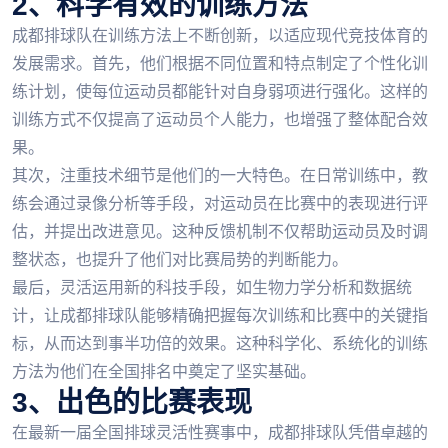
2、科学有效的训练方法
成都排球队在训练方法上不断创新，以适应现代竞技体育的
发展需求。首先，他们根据不同位置和特点制定了个性化训
练计划，使每位运动员都能针对自身弱项进行强化。这样的
训练方式不仅提高了运动员个人能力，也增强了整体配合效
果。
其次，注重技术细节是他们的一大特色。在日常训练中，教
练会通过录像分析等手段，对运动员在比赛中的表现进行评
估，并提出改进意见。这种反馈机制不仅帮助运动员及时调
整状态，也提升了他们对比赛局势的判断能力。
最后，灵活运用新的科技手段，如生物力学分析和数据统
计，让成都排球队能够精确把握每次训练和比赛中的关键指
标，从而达到事半功倍的效果。这种科学化、系统化的训练
方法为他们在全国排名中奠定了坚实基础。
3、出色的比赛表现
在最新一届全国排球灵活性赛事中，成都排球队凭借卓越的