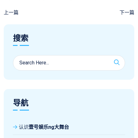
上一篇
下一篇
搜索
导航
认识
壹号娱乐ng大舞台