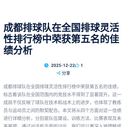
成都排球队在全国排球灵活
性排行榜中荣获第五名的佳
绩分析
2025-12-22
1
分享
成都排球队在全国排球灵活性排行榜中荣获第五名的佳绩，
标志着该队在全国范围内的竞技水平得到了显著提升。这一
成就不仅反映了球队在技术和战术上的进步，也体现了教练
员与运动员之间的默契配合。本文将从四个方面对这一佳绩
进行详细分析，分别是队伍建设、训练方法、比赛表现及未
来展望。通过对这些方面的讨论，我们可以更深入地理解成