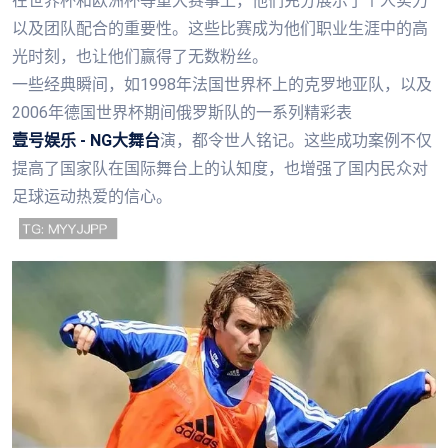
在世界杯和欧洲杯等重大赛事上，他们充分展示了个人实力
以及团队配合的重要性。这些比赛成为他们职业生涯中的高
光时刻，也让他们赢得了无数粉丝。
一些经典瞬间，如1998年法国世界杯上的克罗地亚队，以及
2006年德国世界杯期间俄罗斯队的一系列精彩表
壹号娱乐 - NG大舞台
演，都令世人铭记。这些成功案例不仅
提高了国家队在国际舞台上的认知度，也增强了国内民众对
足球运动热爱的信心。