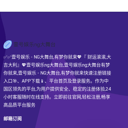
✅✅壹号娱乐 - NG大舞台,有梦你就来💖『 财运滚滚,大
吉大利』💖壹号娱乐ng大舞台,壹号娱乐ng大舞台有梦
你就来,壹号娱乐 - NG大舞台,有梦你就来快速注册链接
入口🎯、APP下载📱、平台首页及登录服务。作为中
国区领先的平台,为用户提供安全、稳定的注册体验,24
小时客服随时在线支持。立即前往官网,轻松注册,畅享
高品质平台服务
邮箱订阅