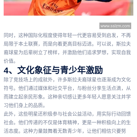
同时，这种国际化程度使得年轻一代更容易受到启发，不再
局限于本土联赛，而是向着更高目标迈进。可以说，斯拉夫
裔球星为后辈树立了榜样，并激励他们追求梦想，实现自我
价值。
4、文化象征与青少年激励
除了竞技场上的成就外，许多斯拉夫裔球星也逐渐成为文化
符号。他们通过媒体和社交平台，与粉丝分享生活点滴，从
而建立起亲民形象。这种亲切感让更多年轻人愿意关注并学
习他们身上的品质。
此外，这些明星还积极参与社会公益活动，用实际行动回馈
社会。他们传递的不仅是体育精神，更是一种积极向上的生
活态度。这种力量鼓舞着无数青少年，让他们相信只要努